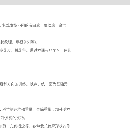
，制造发型不同的卷曲度，蓬松度，空气
束状纹理、摩根前刺等)。
创意染发、挑染等。通过本课程的学习，使您
角度和方向的训练。以点、线、面为基础元
，科学制造堆积重量、去除重量，加强基本
各种推剪的技巧。
修剪，几何概念等。各种发式轮廓形状的修