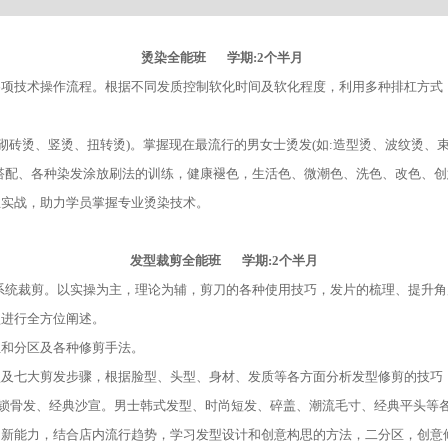
烫染全能班
学期:2个半月
各项技术操作流程。根据不同发质控制软化时间及软化程度，利用多种排杠方式
砌砖烫、竖烫、扭转烫)。掌握现在最流行的男女士烫发(如:造型烫、波纹烫、
搭配、各种染发涂放刷法的训练，健康褪色，生活色、微潮色、洗色、改色、
业实战，助力学员掌握专业烫染技术。
发型裁剪全能班 学期:2个半月
系统裁剪。以实操为主，理论为辅，剪刀的各种使用技巧，发片的梳理、提升
型进行全方位阐述。
位和分区及各种修剪手法。
型及七大剪发步骤，根据脸型、头型、身材、发质等各方面分析发型修剪的技巧
锁骨发、经典沙宣。男士韩式发型、时尚短发、碎盖、潮流毛寸、经典平头等
创新能力，结合店内流行趋势，学习发型设计和创意构思的方法，二分区，创意