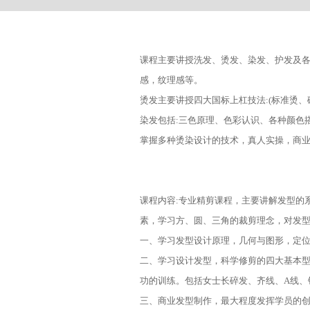
课程主要讲授洗发、烫发、染发、护发及
感，纹理感等。
烫发主要讲授四大国标上杠技法:(标准烫、
染发包括:三色原理、色彩认识、各种颜色
掌握多种烫染设计的技术，真人实操，商
课程内容:专业精剪课程，主要讲解发型的
素，学习方、圆、三角的裁剪理念，对发
一、学习发型设计原理，几何与图形，定
二、学习设计发型，科学修剪的四大基本
功的训练。包括女士长碎发、齐线、A线、
三、商业发型制作，最大程度发挥学员的