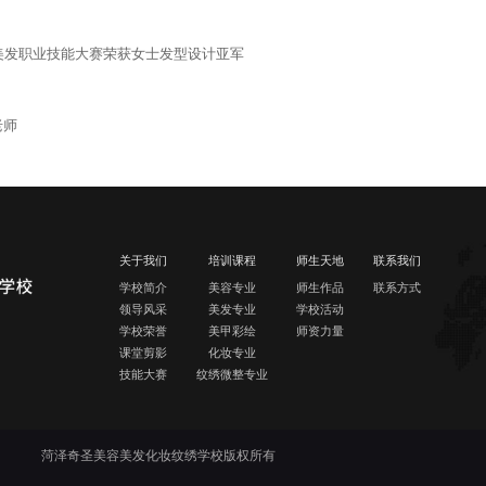
o;美容美发职业技能大赛荣获女士发型设计亚军
老师
关于我们
培训课程
师生天地
联系我们
学校简介
美容专业
师生作品
联系方式
领导风采
美发专业
学校活动
学校荣誉
美甲彩绘
师资力量
课堂剪影
化妆专业
技能大赛
纹绣微整专业
菏泽奇圣美容美发化妆纹绣学校版权所有