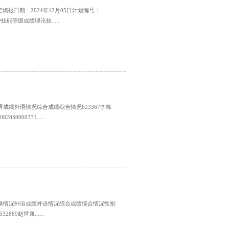
填报日期：2024年12月05日计划编号：
能等级成绩理论技......
绩外语情况综合成绩综合情况623367李栋
S0000371......
操情况外语成绩外语情况综合成绩综合情况性别
2869赵世康......