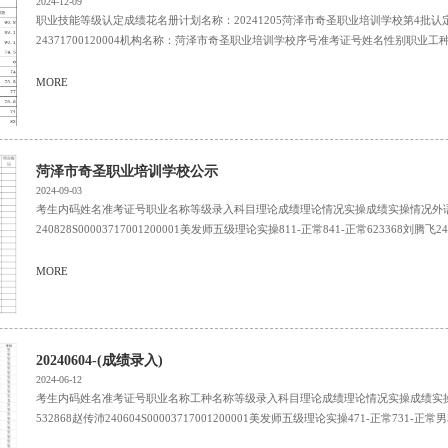
2024-12-09
职业技能等级认定成绩花名册计划名称：20241205菏泽市奇圣职业培训学校第4批认定
24371700120004机构名称：菏泽市奇圣职业培训学校序号准考证号姓名性别职业工种技
MORE
菏泽市奇圣职业培训学校公示
2024-09-03
考生内码姓名准考证号职业名称等级录入科目理论成绩理论情况实操成绩实操情况外语成
240828S00003717001200001美发师五级理论实操811-正常841-正常623368刘腾飞240828
MORE
20240604-(成绩录入)
2024-06-12
考生内码姓名准考证号职业名称工种名称等级录入科目理论成绩理论情况实操成绩实
532868赵传沛240604S00003717001200001美发师五级理论实操471-正常731-正常男53