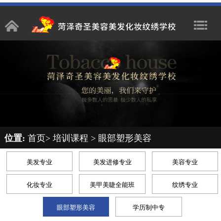
位置:
首页
>
培训课程
>
眼部塑形美容
美发专业
美发进修专业
美容专业
化妆专业
美甲美睫全能班
纹绣专业
眼部塑形美容
学历制中专